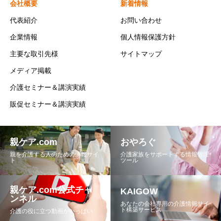
会社概要
新着情報
代表紹介
お問い合わせ
企業情報
個人情報保護方針
主要な取引先様
サイトマップ
メディア掲載
介護セミナー＆講演実績
販促セミナー＆講演実績
親ケア.com
おやろぐ
親を介護する人のための情報サイ
介護家族をサポートする情報管理
ト
ツール
親ケア.com公式チャ
KAIGOW
ンネル
あなたの会社専用の介護情報サイ
ト構築サービス
介護の役に立つ動画がいっぱい